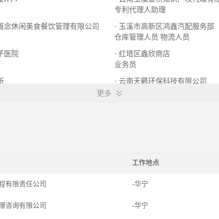
专利代理人助理
新概念休闲美食餐饮管理有限公司
· 玉溪市高新区鸿鑫汽配服务部
仓库管理人员
物流人员
女子医院
· 红塔区鑫欣商店
业务员
所
· 云南天籁环保科技有限公司
采样员
实验室分析员
更多
工作地点
程有限责任公司
-华宁
理咨询有限公司
-华宁