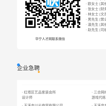
· 欧女士 [其
· 张女士 [财
· 林女士 [文
· 男先生 [营
· 温先生 [其
· 赵先生 [司
华宁人才网联系微信
企业急聘
· 红塔区艺品家装会所
· 三合
设计师
游戏代练
· 玉溪市川云商贸有限公司
· 玉溪音