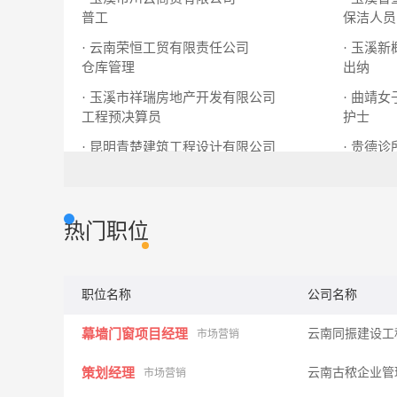
普工
保洁人员
· 云南荣恒工贸有限责任公司
· 玉溪
仓库管理
出纳
· 玉溪市祥瑞房地产开发有限公司
· 曲靖
工程预决算员
护士
· 昆明青楚建筑工程设计有限公司
· 贵德诊
项目专员
水利水电工程设计
护士
热门职位
职位名称
公司名称
幕墙门窗项目经理
云南同振建设工
市场营销
策划经理
云南古秾企业管
市场营销