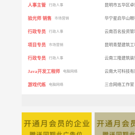
人事主管
昆明市五华区卓
行政人事
验光师 销售
华宁星启华山
市场营销
行政专员
云南百名投资管
行政人事
项目专员
昆明青楚建筑工
市场营销
行政专员
云南三隆建筑装
行政人事
Java开发工程师
云南大可科技有
电脑网络
游戏代练
三合网络工作
电脑网络
工程预决算员
玉溪市祥瑞房地
生产管理
出纳
玉溪新概念休闲
财务管理
给排水工程师
云南清淼环境科
化工环保