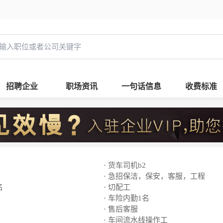
招聘企业
职场资讯
一句话信息
收费标准
· 货车司机b2
· 急招保洁，保安，客服，工程
名
· 切配工
· 车险内勤1名
· 售后客服
· 车间流水线操作工