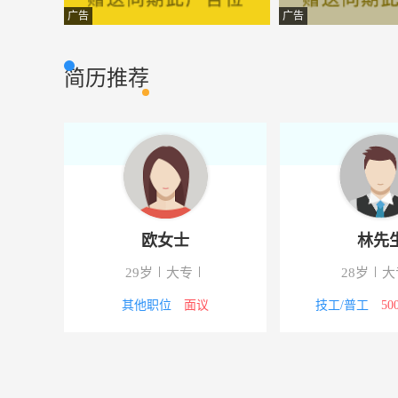
设计师
红塔区艺品家
设计策划
广告
广告
仓库管理
云南荣恒工贸有
生产管理
简历推荐
行政人事专员
昆明婴格经贸有
行政人事
行政助理
云南黉创教育投
行政人事
客服经理
云南极兔供应链
客户服务
主办会计
云南黉创教育投
财会审计
欧女士
林先
仓库管理人员
玉溪市高新区鸿
其它类型
29岁
大专
28岁
大
会计助理
昆明婴格经贸有
财会审计
其他职位
面议
技工/普工
50