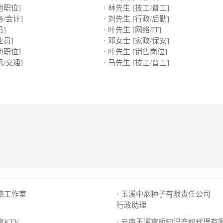
他职位]
· 林先生 [技工/普工]
务/会计]
· 刘先生 [行政/后勤]
员]
· 叶先生 [网络/IT]
业员]
· 邓女士 [家政/保安]
他职位]
· 叶先生 [销售岗位]
机/交通]
· 马先生 [技工/普工]
网络工作室
· 玉溪中烟种子有限责任公司
行政助理
皇KTV
· 云南玉溪宣桥知识产权代理有