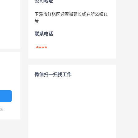
公司地址
玉溪市红塔区迎春街延长线右所55幢11
号
联系电话
****
微信扫一扫找工作
06