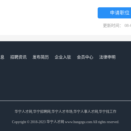
院，我们拥有一流的诊疗设备，一流的专家团队，一流的疗养环境，一流
同的 “ 现代化 ” 科学管理、 “ 人性化 ” 服务和 “ 个性化 ” 的
申请职位
，以“患者至尊、医德至上、医技至精、服务至诚”为服务精神，倡导“无痛、
更新时间： 08-
休闲的理想港湾！
信息
招聘资讯
发布简历
企业入驻
会员中心
法律申明
们
华宁人才网,华宁招聘网,华宁人才市场,华宁人事人才网,华宁找工作
Copyright © 2018-2023 华宁人才网 www.hungzgu.com All rights reserved.