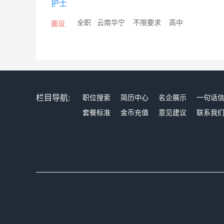
护士
小、恢复快，值得患者信赖。 作为现代化专业的女子医
的贵宾服务。医院实行全程计算机管理、全程质量控制、全程导医陪
/
全职
/
云南华宁
/
不限要求
/
高中
面议
诊疗方案体系， “ 顾客为本、服务永恒 ” 的服务宗旨
微创”的治疗手段。是广大女性朋友诊疗、保健、康复和
栏目导航:
职位搜索
简历中心
名企展示
一句话
套餐标准
金币充值
意见建议
联系我