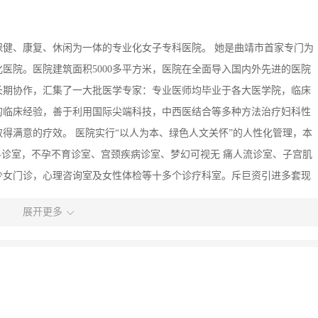
健、康复、休闲为一体的专业化女子专科医院。 她是曲靖市首家专门为
医院。医院建筑面积5000多平方米，医院在全面导入国内外先进的医院
长期协作，汇集了一大批医学专家：专业医师均毕业于各大医学院，临床
的临床经验，善于利用国际尖端科技，中西医结合等多种方法治疗妇科性
得满意的疗效。 医院实行“以人为本、绿色人文关怀”的人性化管理，本
科诊室，不孕不育诊室、宫颈疾病诊室、梦幻可视无 痛人流诊室、子宫肌
少女门诊，心理咨询室及女性体检等十多个诊疗科室。斥巨资引进多套现
迪逊彩超仪、美国Ｌeep刀，微创梦幻无痛人流，美国cook导丝不孕不育
展开更多
外光治疗仪、微波治疗仪、盆腔炎治疗仪、美国全电脑自控射频消融刀、
疗设备，结合丰富的临床经验，因病制宜，精益求精，赢得众多患者肯
内采用空气层流超净化装置，将空气中的尘埃粒子和细菌高效过滤、消
境。由于室内恒温、恒湿、恒压，每小时换气600次，空气洁净度达99。
一。在这样的空气环境条件下进行人流术，术中危险性低、术后并发症