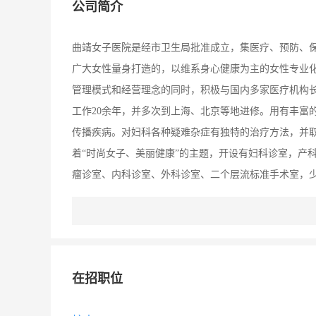
公司简介
曲靖女子医院是经市卫生局批准成立，集医疗、预防、保
广大女性量身打造的，以维系身心健康为主的女性专业化
管理模式和经营理念的同时，积极与国内多家医疗机构
工作20余年，并多次到上海、北京等地进修。用有丰富
传播疾病。对妇科各种疑难杂症有独特的治疗方法，并取
着“时尚女子、美丽健康”的主题，开设有妇科诊室，产
瘤诊室、内科诊室、外科诊室、二个层流标准手术室，
代化高科技诊疗设备 ：电子数码阴道镜、宫腔镜、韩国麦
治疗仪、生物芯片检测仪，多功能荧光显微检测仪、红
多功能光谱治疗仪等。利用科学的检测技术和先进的治
定。 医院的二个标准手术室均是层流超洁净手术室，室
在招职位
毒，达到除尘灭菌效果，创造一个洁净舒适的手术空间环
98％，感染率趋于零，是目前先进、安全的手术装备之